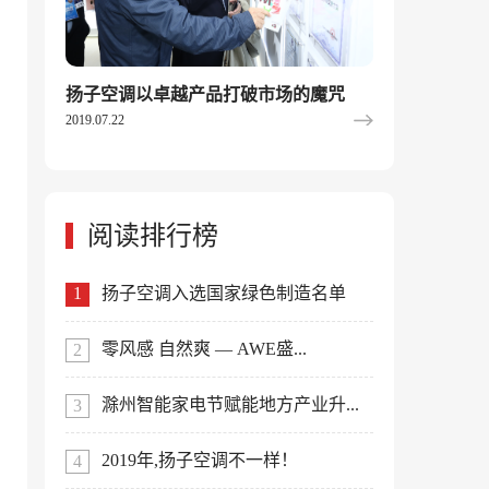
扬子空调以卓越产品打破市场的魔咒
2019.07.22
阅读排行榜
扬子空调入选国家绿色制造名单
零风感 自然爽 — AWE盛...
滁州智能家电节赋能地方产业升...
2019年,扬子空调不一样！