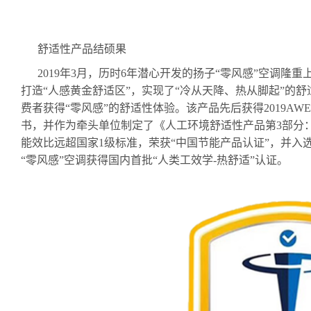
舒适性产品结硕果
2019年
3
月，历时
6
年潜心开发的扬子“零风感”空调隆重
打造“人感黄金舒适区”，实现了“冷从天降、热从脚起”的
费者获得“零风感”的舒适性体验。该产品先后获得
2019AWE
书，并作为牵头单位制定了《人工环境舒适性产品第
3
部分
能效比远超国家
1
级标准，荣获“中国节能产品认证”，并入
“零风感”空调获得国内首批“人类工效学
-
热舒适”认证。