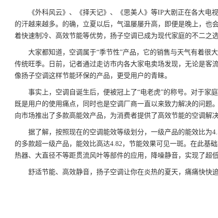
《外科风云》、《择天记》、《思美人》等IP大剧正在各大电
的汗越来越多。的确，立夏以后，气温屡屡升高，即便是晚上，也
着快速制冷、高效节能等优势，扬子空调已成为现代家庭的不二之
大家都知道，空调属于“季节性”产品，它的销售与天气有着很
传统旺季。日前，记者通过走访市内各大家电卖场发现，无论是客
像扬子空调这样节能环保的产品，更受用户的青睐。
事实上，空调自诞生后，便被冠上了“电老虎”的称号。对于家
既是用户的使用痛点，同时也是空调厂商一直以来致力解决的问题
向市场推出了多款高能效产品，为消费者提供了高效节能的空调解
据了解，按照现在的空调能效等级划分，一级产品的能效比为4.
的多款超一级产品，能效比高达4.82，节能效果可见一斑。在此基
热器、大直径不等距贯流风叶等部件的应用，降噪静音，实现了超
舒适节能、高效静音，扬子空调让你在炎热的夏天，痛痛快快