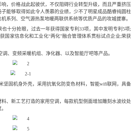
存影响，价格战此起彼伏，不仅阻碍行业转型升级，而且严重挤压
扬子能够取得如此令人羡慕的业绩，少不了明星成品酷睿纯圆柱
挂机系列、空气源热泵地暖两联供系统等优质产品的攻城拔寨。
也十分抢眼，过去一年获得国家专利33项，其中发明专利5项;
奖;荣获国家信息化和工业化“两化”融合管理体系贯标试点企业;荣获
系列空调、变频采暖机组、净化器、以及智能厅吧等产品。
毫米坚固机身外壳，采用抗氧化防变色材料，智能wifi联网，具备
材料、新工艺打造的家用空调，每款机型侧面增加雕刻水波纹处
度。