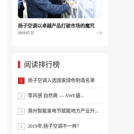
扬子空调以卓越产品打破市场的魔咒
2019.07.22
阅读排行榜
扬子空调入选国家绿色制造名单
零风感 自然爽 — AWE盛...
滁州智能家电节赋能地方产业升...
2019年,扬子空调不一样！