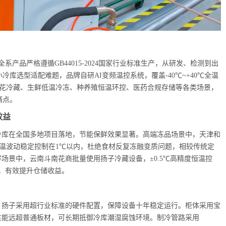
产品严格遵循GB44015-2024国家行业标准生产，从研发、检测到出
库选型适配难题，品牌自研AI变频温控系统，覆盖-40℃~+40℃全温
鲜花冷藏、生鲜低温冷冻、种养殖恒温环控、医药合规存储等各类场景，
痛点。
效益
库在全国多地项目落地，节能保鲜效果显著。高端冻品场景中，天津和
库温波动稳定控制在1℃以内，杜绝食材反复冻融变质问题，相较传统定
场景中，云南斗南花商批量使用扬子冷藏设备，±0.5℃高精度恒温控
%，有效提升仓储收益。
扬子采用超行业标准的硬件配置，保障设备十年稳定运行。柜体采用宝
防腐性能远超普通板材，可长期抵御冷库潮湿腐蚀环境。制冷管路采用