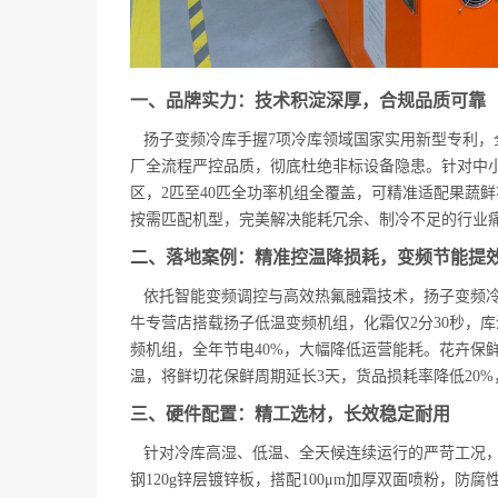
一、品牌实力：技术积淀深厚，合规品质可靠
扬子变频冷库手握7项冷库领域国家实用新型专利，全系
厂全流程严控品质，彻底杜绝非标设备隐患。针对中小冷
区，2匹至40匹全功率机组全覆盖，可精准适配果蔬
按需匹配机型，完美解决能耗冗余、制冷不足的行业
二、落地案例：精准控温降损耗，变频节能提
依托智能变频调控与高效热氟融霜技术，扬子变频冷
牛专营店搭载扬子低温变频机组，化霜仅2分30秒，
频机组，全年节电40%，大幅降低运营能耗。花卉保鲜
温，将鲜切花保鲜周期延长3天，货品损耗率降低20
三、硬件配置：精工选材，长效稳定耐用
针对冷库高湿、低温、全天候连续运行的严苛工况，
钢120g锌层镀锌板，搭配100μm加厚双面喷粉，