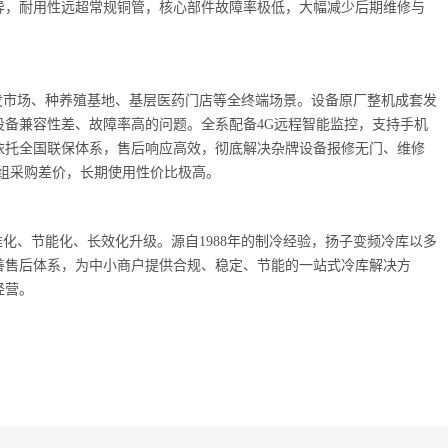
能优异，耐用性远超常规铜管，核心部件故障率极低，大幅减少后期维修与
市场、种养殖基地、基层医药门店等全终端场景。设备原厂整机成套发
设备兼容性差、故障率高的问题。全系配备4G远程智能监控，支持手机
依托全国联保体系，售后响应高效，彻底解决杂牌设备报修无门、维修
机组采购差价，长期使用性价比极高。
、节能化、长效化升级。源自1988年的制冷经验，扬子变频冷库以多
善售后体系，为中小商户提供合规、稳定、节能的一站式冷库解决方
经营。