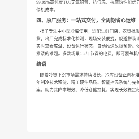
99.99%高纯度TU1无氧铜管，抗低温、抗腐蚀性
停机成本。
四、原厂服务：一站式交付，全周期省心运维
扬子专注中小型冷库使用，适配生鲜门店、农贸批发
货，出厂完成标准化检测，现场安装便捷，规避拼装
实时查看库温、设备运行状态，自动推送故障预警。
推诿的难题。多数场景1-2年节省的电费，即可覆盖
结语
随着冷链下沉市场需求持续增长，冷库设备正向标准化
年制冷技术积淀、精工硬件品质、智能控温系统与完
案，助力其降本增效、降低仓储损耗，实现长效稳定