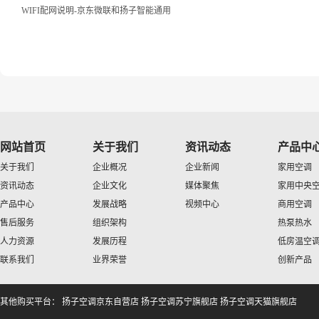
WIFI配网说明-京东微联和扬子智能通用
网站首页
关于我们
资讯动态
产品中
关于我们
企业概况
企业新闻
家用空调
资讯动态
企业文化
媒体聚焦
家用中央
产品中心
发展战略
视频中心
商用空调
售后服务
组织架构
热泵热水
人力资源
发展历程
低房温空
联系我们
业界荣誉
创新产品
其他购买平台：
扬子空调京东自营店
扬子空调苏宁旗舰店
扬子空调天猫旗舰店