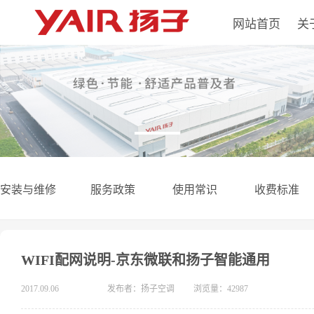
网站首页
关
安装与维修
服务政策
使用常识
收费标准
WIFI配网说明-京东微联和扬子智能通用
2017.09.06
发布者：扬子空调
浏览量：42987