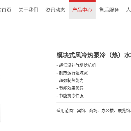
站首页
关于我们
资讯动态
产品中心
售后服务
人
模块式风冷热泵冷（热）水机组 
- 超低温补气增焓机组
- 制热运行温域宽
- 超强制热能力
- 节能效果优异
- 节能抗冻性强
适用范围：
宾馆、商场、办公楼、展览馆